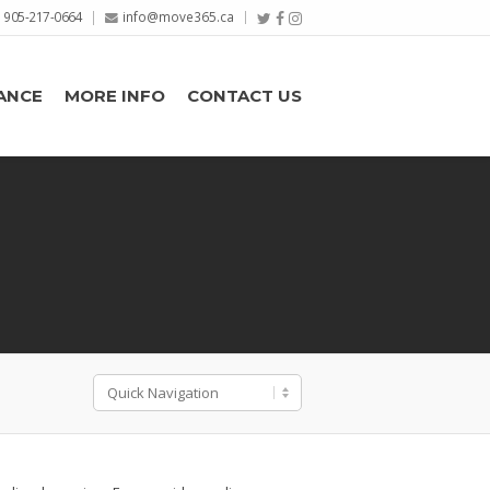
905-217-0664
info@move365.ca
ANCE
MORE INFO
CONTACT US