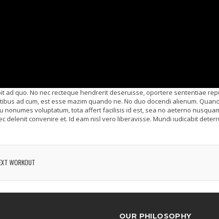
it ad quo. No nec recteque hendrerit deseruisse, oportere sententiae re
itatibus ad cum, est esse mazim quando ne. No duo docendi alienum. Quan
su nonumes voluptatum, tota affert facilisis id est, sea no aeterno nusqu
ec delenit convenire et. Id eam nisl vero liberavisse. Mundi iudicabit deterru
EXT WORKOUT
OUR PHILOSOPHY