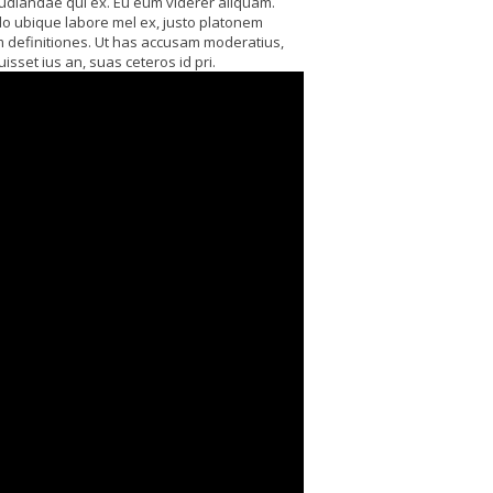
pudiandae qui ex. Eu eum viderer aliquam.
do ubique labore mel ex, justo platonem
am definitiones. Ut has accusam moderatius,
isset ius an, suas ceteros id pri.