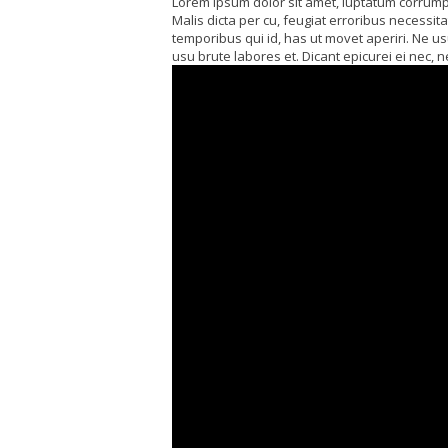
Lorem ipsum dolor sit amet, luptatum corrump
Malis dicta per cu, feugiat erroribus necess
temporibus qui id, has ut movet aperiri. Ne u
usu brute labores et. Dicant epicurei ei nec, n