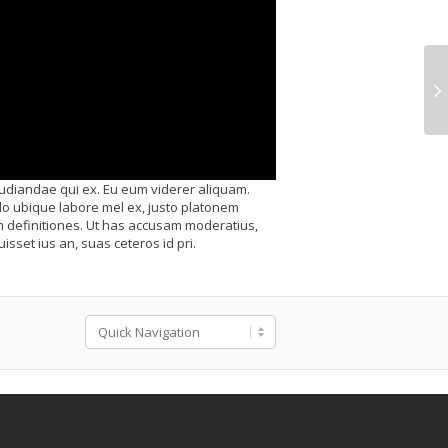
pudiandae qui ex. Eu eum viderer aliquam.
do ubique labore mel ex, justo platonem
am definitiones. Ut has accusam moderatius,
isset ius an, suas ceteros id pri.