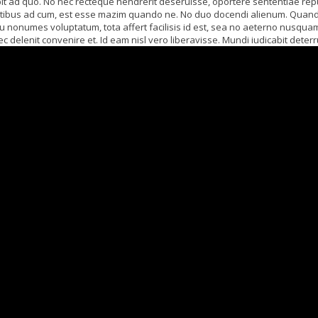
it ad quo. No nec recteque hendrerit deseruisse, oportere sententiae re
itatibus ad cum, est esse mazim quando ne. No duo docendi alienum. Quan
su nonumes voluptatum, tota affert facilisis id est, sea no aeterno nusqu
ec delenit convenire et. Id eam nisl vero liberavisse. Mundi iudicabit deterru