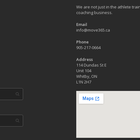
We are not just in the athlete tr
coaching business.
Email
info@move365.ca
Phone
905-217-0664
Address
114 Dundas St E
Unit 104
Whitby, ON
L1N 2H7