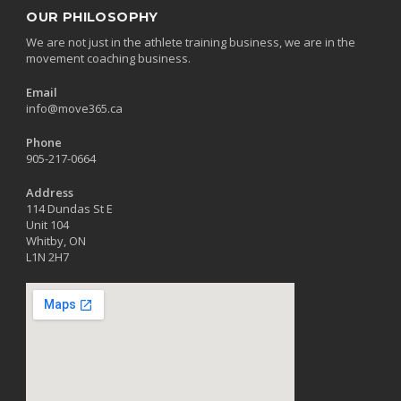
OUR PHILOSOPHY
We are not just in the athlete training business, we are in the
movement coaching business.
Email
info@move365.ca
Phone
905-217-0664
Address
114 Dundas St E
Unit 104
Whitby, ON
L1N 2H7