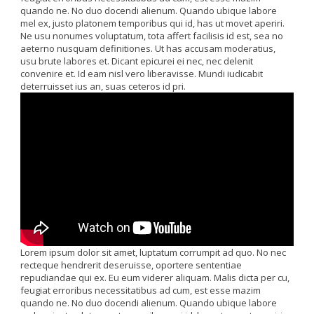
quando ne. No duo docendi alienum. Quando ubique labore
mel ex, justo platonem temporibus qui id, has ut movet aperiri.
Ne usu nonumes voluptatum, tota affert facilisis id est, sea no
aeterno nusquam definitiones. Ut has accusam moderatius,
usu brute labores et. Dicant epicurei ei nec, nec delenit
convenire et. Id eam nisl vero liberavisse. Mundi iudicabit
deterruisset ius an, suas ceteros id pri.
Lorem ipsum dolor sit amet, luptatum corrumpit ad quo. No nec
recteque hendrerit deseruisse, oportere sententiae
repudiandae qui ex. Eu eum viderer aliquam. Malis dicta per cu,
feugiat erroribus necessitatibus ad cum, est esse mazim
quando ne. No duo docendi alienum. Quando ubique labore