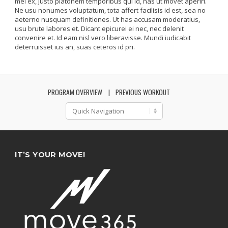
mel ex, justo platonem temporibus qui id, has ut movet aperiri.
Ne usu nonumes voluptatum, tota affert facilisis id est, sea no
aeterno nusquam definitiones. Ut has accusam moderatius,
usu brute labores et. Dicant epicurei ei nec, nec delenit
convenire et. Id eam nisl vero liberavisse. Mundi iudicabit
deterruisset ius an, suas ceteros id pri.
PROGRAM OVERVIEW
PREVIOUS WORKOUT
IT’S YOUR MOVE!