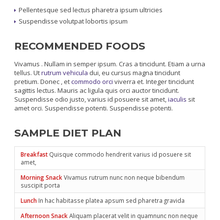
Pellentesque sed lectus pharetra ipsum ultricies
Suspendisse volutpat lobortis ipsum
RECOMMENDED FOODS
Vivamus . Nullam in semper ipsum. Cras a tincidunt. Etiam a urna
tellus. Ut
rutrum vehicula
dui, eu cursus magna tincidunt
pretium. Donec , et
commodo orci
viverra et. Integer tincidunt
sagittis lectus. Mauris ac ligula quis orci auctor tincidunt.
Suspendisse odio justo, varius id posuere sit amet,
iaculis
sit
amet orci. Suspendisse potenti. Suspendisse potenti.
SAMPLE DIET PLAN
Breakfast
Quisque commodo hendrerit varius id posuere sit
amet,
Morning Snack
Vivamus rutrum nunc non neque bibendum
suscipit porta
Lunch
In hac habitasse platea apsum sed pharetra gravida
Afternoon Snack
Aliquam placerat velit in quamnunc non neque