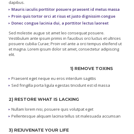
dapibus.
Mauris iaculis porttitor posuere praesent id metus massa
Proin quis tortor orci at risus et justo dignissim congue
Donec congue lacinia dui, a porttitor lectus laoreet
Sed molestie augue sit amet leo consequat posuere.
Vestibulum ante ipsum primis in faucibus orci luctus et ultrices
posuere cubilia Curae; Proin vel ante a orci tempus eleifend ut
et magna. Lorem ipsum dolor sit amet, consectetur adipiscing
elit.
1) REMOVE TOXINS
Praesent eget neque eu eros interdum sagittis
Sed fringilla porta ligula egestas tincidunt est id massa
2) RESTORE WHAT IS LACKING
Nullam lorem nisi, posuere quis volutpat eget
Pellentesque aliquam lacinia tellus sit malesuada accumsan
3) REJUVENATE YOUR LIFE