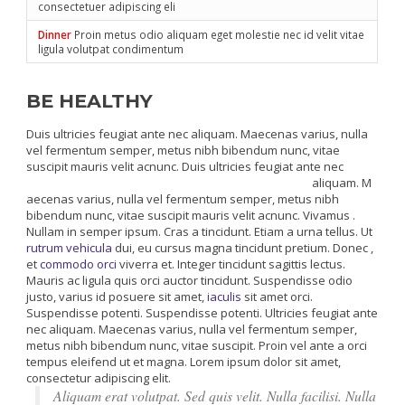
consectetuer adipiscing eli
Dinner
Proin metus odio aliquam eget molestie nec id velit vitae
ligula volutpat condimentum
BE HEALTHY
Duis ultricies feugiat ante nec aliquam. Maecenas varius, nulla
vel fermentum semper, metus nibh bibendum nunc, vitae
suscipit mauris velit acnunc.
Duis ultricies feugiat ante nec
aliquam. M
aecenas varius, nulla vel fermentum semper, metus nibh
bibendum nunc, vitae suscipit mauris velit acnunc. Vivamus .
Nullam in semper ipsum. Cras a tincidunt. Etiam a urna tellus. Ut
rutrum vehicula
dui, eu cursus magna tincidunt pretium. Donec ,
et
commodo orci
viverra et. Integer tincidunt sagittis lectus.
Mauris ac ligula quis orci auctor tincidunt. Suspendisse odio
justo, varius id posuere sit amet,
iaculis
sit amet orci.
Suspendisse potenti. Suspendisse potenti. Ultricies feugiat ante
nec aliquam. Maecenas varius, nulla vel fermentum semper,
metus nibh bibendum nunc, vitae suscipit. Proin vel ante a orci
tempus eleifend ut et magna. Lorem ipsum dolor sit amet,
consectetur adipiscing elit.
Aliquam erat volutpat. Sed quis velit. Nulla facilisi. Nulla