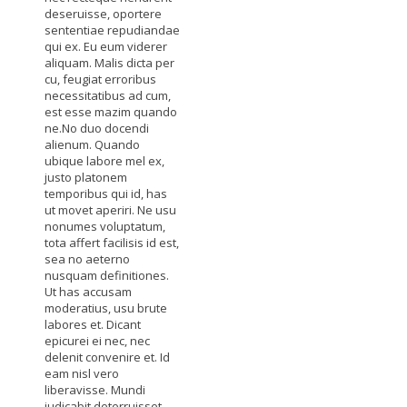
deseruisse, oportere
sententiae repudiandae
qui ex. Eu eum viderer
aliquam. Malis dicta per
cu, feugiat erroribus
necessitatibus ad cum,
est esse mazim quando
ne.No duo docendi
alienum. Quando
ubique labore mel ex,
justo platonem
temporibus qui id, has
ut movet aperiri. Ne usu
nonumes voluptatum,
tota affert facilisis id est,
sea no aeterno
nusquam definitiones.
Ut has accusam
moderatius, usu brute
labores et. Dicant
epicurei ei nec, nec
delenit convenire et. Id
eam nisl vero
liberavisse. Mundi
iudicabit deterruisset