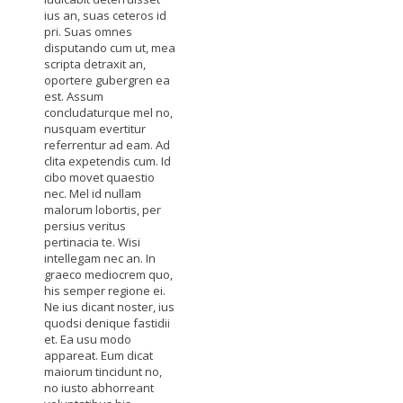
ius an, suas ceteros id
pri. Suas omnes
disputando cum ut, mea
scripta detraxit an,
oportere gubergren ea
est. Assum
concludaturque mel no,
nusquam evertitur
referrentur ad eam. Ad
clita expetendis cum. Id
cibo movet quaestio
nec. Mel id nullam
malorum lobortis, per
persius veritus
pertinacia te. Wisi
intellegam nec an. In
graeco mediocrem quo,
his semper regione ei.
Ne ius dicant noster, ius
quodsi denique fastidii
et. Ea usu modo
appareat. Eum dicat
maiorum tincidunt no,
no iusto abhorreant