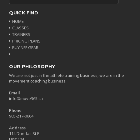
QUICK FIND
HOME
CLASSES
TRAINERS
PRICING PLANS
BUY NFF GEAR
OUR PHILOSOPHY
We are not just in the athlete training business, we are in the
movement coaching business.
Email
info@move365.ca
Phone
905-217-0664
Address
114 Dundas St E
Unit 104