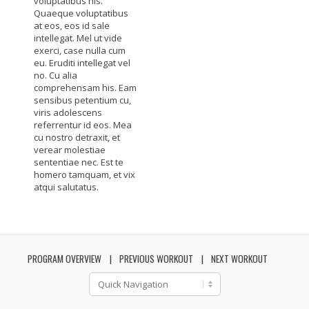
voluptatibus his.
Quaeque voluptatibus
at eos, eos id sale
intellegat. Mel ut vide
exerci, case nulla cum
eu. Eruditi intellegat vel
no. Cu alia
comprehensam his. Eam
sensibus petentium cu,
viris adolescens
referrentur id eos. Mea
cu nostro detraxit, et
verear molestiae
sententiae nec. Est te
homero tamquam, et vix
atqui salutatus.
PROGRAM OVERVIEW
PREVIOUS WORKOUT
NEXT WORKOUT