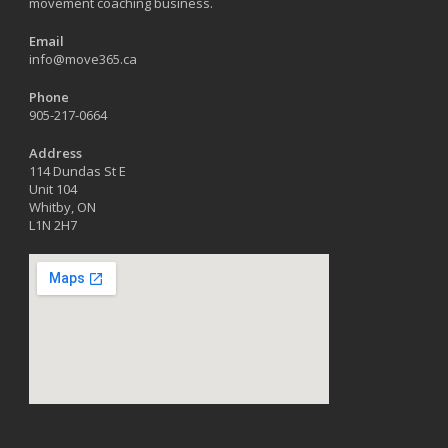
movement coaching business.
Email
info@move365.ca
Phone
905-217-0664
Address
114 Dundas St E
Unit 104
Whitby, ON
L1N 2H7