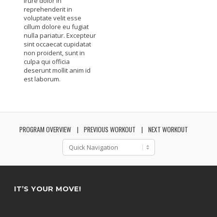
irure dolor in
reprehenderit in
voluptate velit esse
cillum dolore eu fugiat
nulla pariatur. Excepteur
sint occaecat cupidatat
non proident, sunt in
culpa qui officia
deserunt mollit anim id
est laborum.
PROGRAM OVERVIEW
PREVIOUS WORKOUT
NEXT WORKOUT
IT’S YOUR MOVE!