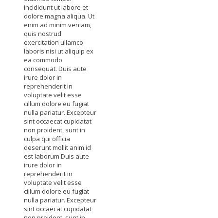
incididunt ut labore et
dolore magna aliqua. Ut
enim ad minim veniam,
quis nostrud
exercitation ullamco
laboris nisi ut aliquip ex
ea commodo
consequat. Duis aute
irure dolor in
reprehenderit in
voluptate velit esse
cillum dolore eu fugiat
nulla pariatur. Excepteur
sint occaecat cupidatat
non proident, sunt in
culpa qui officia
deserunt mollit anim id
est laborum.Duis aute
irure dolor in
reprehenderit in
voluptate velit esse
cillum dolore eu fugiat
nulla pariatur. Excepteur
sint occaecat cupidatat
non proident, sunt in