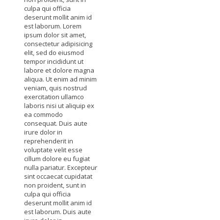
culpa qui officia
deserunt mollit anim id
est laborum. Lorem
ipsum dolor sit amet,
consectetur adipisicing
elit, sed do eiusmod
tempor incididunt ut
labore et dolore magna
aliqua. Ut enim ad minim
veniam, quis nostrud
exercitation ullamco
laboris nisi ut aliquip ex
ea commodo
consequat. Duis aute
irure dolor in
reprehenderit in
voluptate velit esse
cillum dolore eu fugiat
nulla pariatur. Excepteur
sint occaecat cupidatat
non proident, sunt in
culpa qui officia
deserunt mollit anim id
est laborum. Duis aute