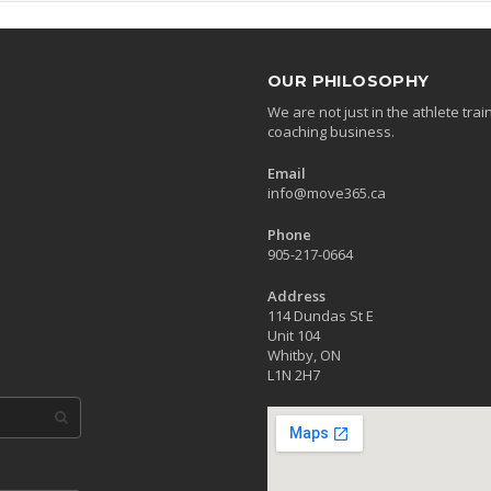
OUR PHILOSOPHY
We are not just in the athlete tr
coaching business.
Email
info@move365.ca
Phone
905-217-0664
Address
114 Dundas St E
Unit 104
Whitby, ON
L1N 2H7