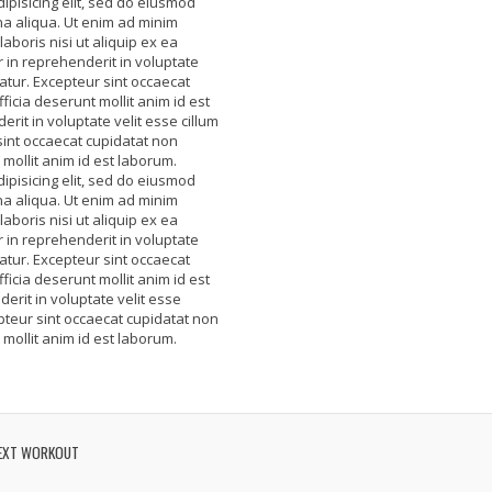
ipisicing elit, sed do eiusmod
na aliqua. Ut enim ad minim
aboris nisi ut aliquip ex ea
in reprehenderit in voluptate
iatur. Excepteur sint occaecat
ficia deserunt mollit anim id est
rit in voluptate velit esse cillum
 sint occaecat cupidatat non
 mollit anim id est laborum.
ipisicing elit, sed do eiusmod
na aliqua. Ut enim ad minim
aboris nisi ut aliquip ex ea
in reprehenderit in voluptate
iatur. Excepteur sint occaecat
ficia deserunt mollit anim id est
erit in voluptate velit esse
epteur sint occaecat cupidatat non
 mollit anim id est laborum.
EXT WORKOUT