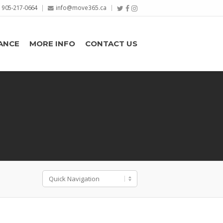
905-217-0664
info@move365.ca
ANCE
MORE INFO
CONTACT US