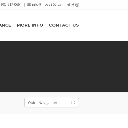
905-217-0664
info@move365.ca
ANCE
MORE INFO
CONTACT US