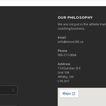
OUR PHILOSOPHY
We are not just in the athlete tr
coaching business.
Email
info@move365.ca
Phone
905-217-0664
Address
114 Dundas St E
Unit 104
Whitby, ON
L1N 2H7