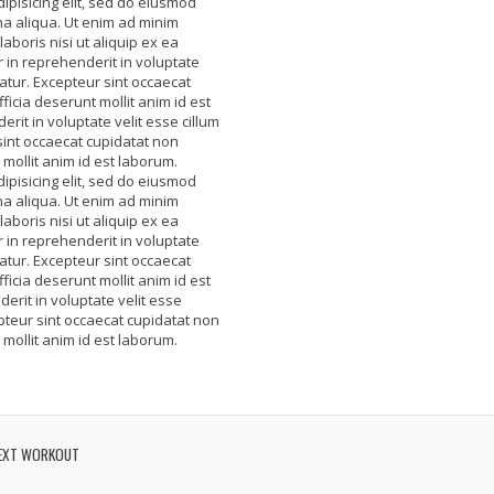
ipisicing elit, sed do eiusmod
na aliqua. Ut enim ad minim
aboris nisi ut aliquip ex ea
in reprehenderit in voluptate
iatur. Excepteur sint occaecat
ficia deserunt mollit anim id est
rit in voluptate velit esse cillum
 sint occaecat cupidatat non
 mollit anim id est laborum.
ipisicing elit, sed do eiusmod
na aliqua. Ut enim ad minim
aboris nisi ut aliquip ex ea
in reprehenderit in voluptate
iatur. Excepteur sint occaecat
ficia deserunt mollit anim id est
erit in voluptate velit esse
epteur sint occaecat cupidatat non
 mollit anim id est laborum.
EXT WORKOUT